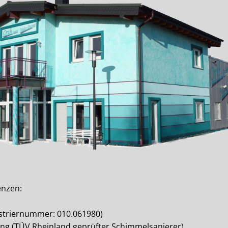
enzen:
gistriernummer: 010.061980)
ng (TÜV Rheinland geprüfter Schimmelsanierer)